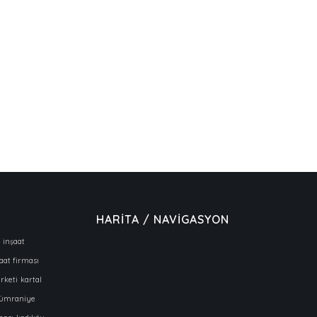
HARİTA / NAVİGASYON
 inşaat
şaat firması
rketi
kartal
ümraniye