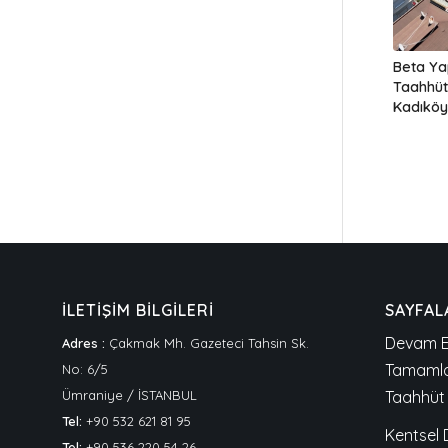
Beta Ya
Taahhüt
Kadıköy
İLETİŞİM BİLGİLERİ
SAYFAL
Devam E
Adres :
Çakmak Mh. Gazeteci Tahsin Sk.
Tamamla
No: 6/5
Ümraniye / İSTANBUL
Taahhüt 
Tel:
+90 532 621 81 95
Kentsel
Tel:
+90 536 220 54 26