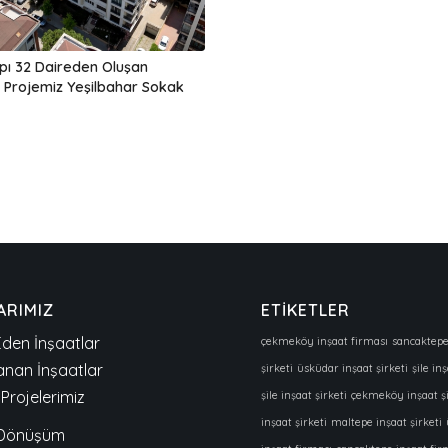
pı 32 Daireden Oluşan
 Projemiz Yeşilbahar Sokak
ARIMIZ
ETİKETLER
den İnşaatlar
çekmeköy inşaat firması
sancaktepe
nan İnşaatlar
şirketi
üsküdar inşaat şirketi
şile in
Projelerimiz
şile inşaat şirketi
çekmeköy inşaat şi
inşaat şirketi
maltepe inşaat şirketi
 Dönüşüm