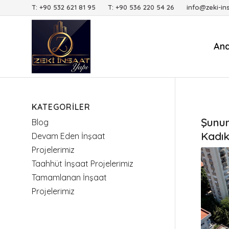
T: +90 532 621 81 95 T: +90 536 220 54 26 info@zeki-in
An
KATEGORILER
Şunun 
Blog
Kadı
Devam Eden İnşaat
Projelerimiz
Taahhüt İnşaat Projelerimiz
Tamamlanan İnşaat
Projelerimiz