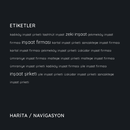
ETİKETLER
zeki inşaat
kadıköy inşaat şirketi
taahhüt inşaat
çekmeköy inşaat
inşaat firması
firması
kartal inşaat şirketi
sancaktepe inşaat firması
kartal inşaat firması
çekmeköy inşaat şirketi
üsküdar inşaat firması
ümraniye inşaat firması
maltepe inşaat şirketi
maltepe inşaat firması
ümraniye inşaat şirketi
kadıköy inşaat firması
şile inşaat firması
inşaat şirketi
şile inşaat şirketi
üsküdar inşaat şirketi
sancaktepe
inşaat şirketi
HARİTA / NAVİGASYON