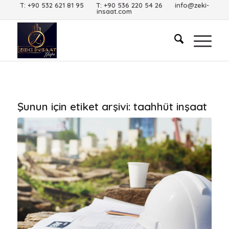
T: +90 532 621 81 95 T: +90 536 220 54 26 info@zeki-
insaat.com
Şunun için etiket arşivi:
taahhüt inşaat