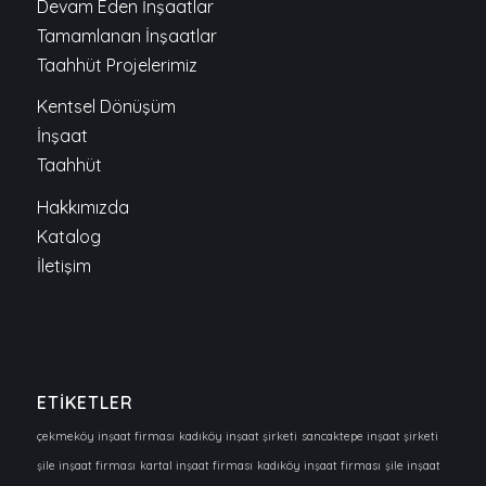
Devam Eden İnşaatlar
Tamamlanan İnşaatlar
Taahhüt Projelerimiz
Kentsel Dönüşüm
İnşaat
Taahhüt
Hakkımızda
Katalog
İletişim
ETİKETLER
çekmeköy inşaat firması
kadıköy inşaat şirketi
sancaktepe inşaat şirketi
şile inşaat firması
kartal inşaat firması
kadıköy inşaat firması
şile inşaat