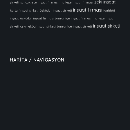
zeki inşaat
şirketi
sancaktepe inşaat firması
maltepe inşaat firması
inşaat firması
kartal inşaat şirketi
üsküdar inşaat şirketi
taahhüt
inşaat
üsküdar inşaat firması
ümraniye inşaat firması
maltepe inşaat
inşaat şirketi
şirketi
çekmeköy inşaat şirketi
ümraniye inşaat şirketi
HARİTA / NAVİGASYON