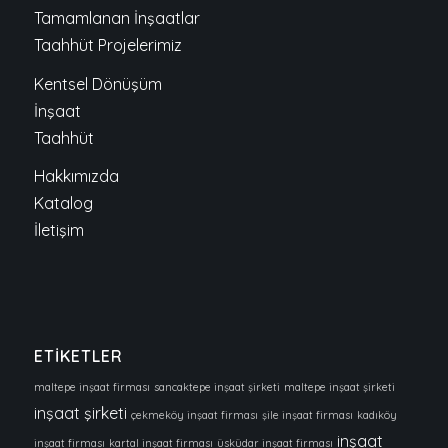
Tamamlanan İnşaatlar
Taahhüt Projelerimiz
Kentsel Dönüşüm
İnşaat
Taahhüt
Hakkımızda
Katalog
İletişim
ETİKETLER
maltepe inşaat firması
sancaktepe inşaat şirketi
maltepe inşaat şirketi
inşaat şirketi
çekmeköy inşaat firması
şile inşaat firması
kadıköy
inşaat
inşaat firması
kartal inşaat firması
üsküdar inşaat firması