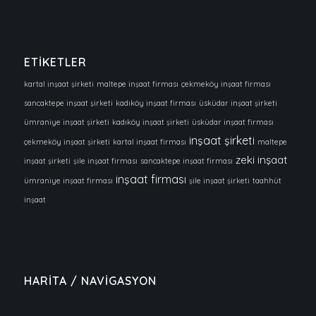
ETİKETLER
kartal inşaat şirketi
maltepe inşaat firması
çekmeköy inşaat firması
sancaktepe inşaat şirketi
kadıköy inşaat firması
üsküdar inşaat şirketi
ümraniye inşaat şirketi
kadıköy inşaat şirketi
üsküdar inşaat firması
inşaat şirketi
çekmeköy inşaat şirketi
kartal inşaat firması
maltepe
zeki inşaat
inşaat şirketi
şile inşaat firması
sancaktepe inşaat firması
inşaat firması
ümraniye inşaat firması
şile inşaat şirketi
taahhüt
inşaat
HARİTA / NAVİGASYON