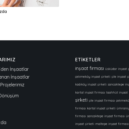
zda
ARIMIZ
ETİKETLER
inşaat firması
den İnşaatlar
üsküdar inşaat ş
nan İnşaatlar
çekmeköy inşaat şirketi
şile inşaat ş
Projelerimiz
kadıköy inşaat şirketi
sancaktepe inş
kartal inşaat firması
taahhüt inşaat
 Dönüşüm
şirketi
şile inşaat firması
çekmekö
firması
kartal inşaat şirketi
ümraniy
firması
sancaktepe inşaat firması
ü
zda
inşaat şirketi
maltepe inşaat firması