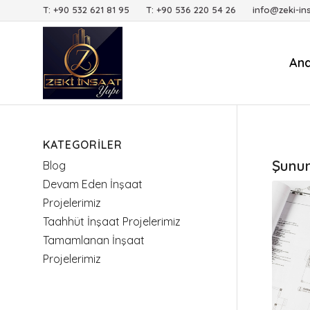
T: +90 532 621 81 95 T: +90 536 220 54 26 info@zeki-in
An
KATEGORILER
Şunun 
Blog
Devam Eden İnşaat
Projelerimiz
Taahhüt İnşaat Projelerimiz
Tamamlanan İnşaat
Projelerimiz