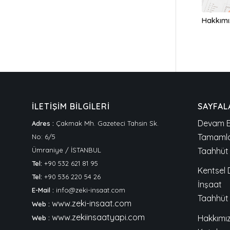
Hakkımı
İLETİŞİM BİLGİLERİ
SAYFAL
Devam E
Adres :
Çakmak Mh. Gazeteci Tahsin Sk.
Tamamla
No: 6/5
Ümraniye / İSTANBUL
Taahhüt 
Tel:
+90 532 621 81 95
Kentsel
Tel:
+90 536 220 54 26
İnşaat
E-Mail :
info@zeki-insaat.com
Taahhüt
www.zeki-insaat.com
Web :
www.zekiinsaatyapi.com
Hakkımı
Web :