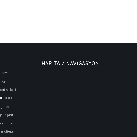
HARİTA / NAVİGASYON
irketi
irketi
aat şirketi
inşaat
y inşaat
e inşaat
mraniye
maltepe