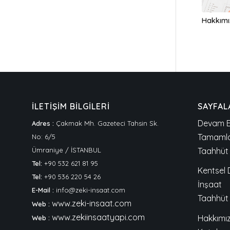
Hakkımı
İLETİŞİM BİLGİLERİ
SAYFAL
Devam E
Adres :
Çakmak Mh. Gazeteci Tahsin Sk.
Tamamla
No: 6/5
Ümraniye / İSTANBUL
Taahhüt 
Tel:
+90 532 621 81 95
Kentsel
Tel:
+90 536 220 54 26
İnşaat
E-Mail :
info@zeki-insaat.com
Taahhüt
www.zeki-insaat.com
Web :
www.zekiinsaatyapi.com
Hakkımı
Web :