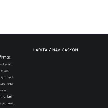
HARİTA / NAVİGASYON
firması
aat şirketi
e inşaat
iye inşaat
tepe inşaat
inşaat
t şirketi
i
çekmeköy