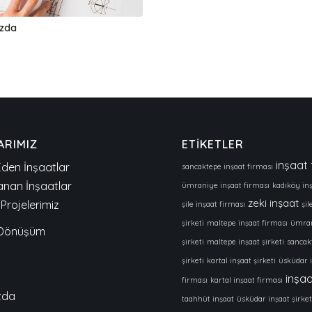
zda
ARIMIZ
ETİKETLER
inşaat 
den İnşaatlar
sancaktepe inşaat firması
nan İnşaatlar
ümraniye inşaat firması
kadıköy inş
zeki inşaat
Projelerimiz
şile inşaat firması
şil
şirketi
maltepe inşaat firması
ümran
 Dönüşüm
şirketi
maltepe inşaat şirketi
sancak
şirketi
kartal inşaat şirketi
üsküdar 
inşaa
firması
kartal inşaat firması
zda
taahhüt inşaat
üsküdar inşaat şirket