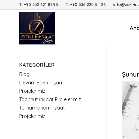
T: +90 532 621 81 95 T: +90 536 220 54 26 info@zeki-in
An
KATEGORILER
Şunun 
Blog
Devam Eden İnşaat
Projelerimiz
Taahhüt İnşaat Projelerimiz
Tamamlanan İnşaat
Projelerimiz