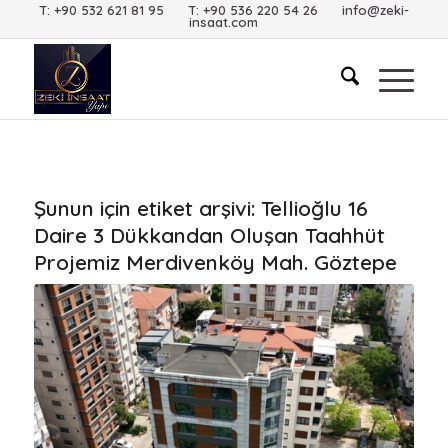
T: +90 532 621 81 95 T: +90 536 220 54 26 info@zeki-
insaat.com
Şunun için etiket arşivi:
Tellioğlu 16
Daire 3 Dükkandan Oluşan Taahhüt
Projemiz Merdivenköy Mah. Göztepe