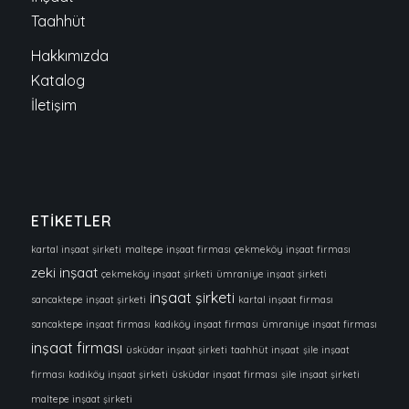
Taahhüt
Hakkımızda
Katalog
İletişim
ETİKETLER
kartal inşaat şirketi
maltepe inşaat firması
çekmeköy inşaat firması
zeki inşaat
çekmeköy inşaat şirketi
ümraniye inşaat şirketi
inşaat şirketi
sancaktepe inşaat şirketi
kartal inşaat firması
sancaktepe inşaat firması
kadıköy inşaat firması
ümraniye inşaat firması
inşaat firması
üsküdar inşaat şirketi
taahhüt inşaat
şile inşaat
firması
kadıköy inşaat şirketi
üsküdar inşaat firması
şile inşaat şirketi
maltepe inşaat şirketi