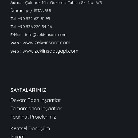
Adres :
Çakmak Mh. Gazeteci Tahsin Sk. No: 6/5
Ümraniye / İSTANBUL
Tel:
+90 532 621 81 95
Tel:
+90 536 220 54 26
E-Mail :
info@zeki-insaat.com
www.zeki-insaat.com
Web :
www.zekiinsaatyapi.com
Web :
SAYFALARIMIZ
Devam Eden İnşaatlar
Tamamlanan İnşaatlar
Taahhüt Projelerimiz
Kentsel Dönüşüm
İnşaat