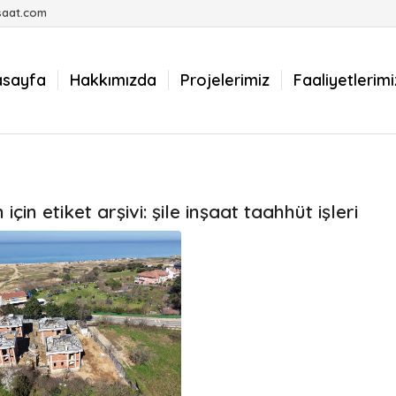
saat.com
asayfa
Hakkımızda
Projelerimiz
Faaliyetlerimi
için etiket arşivi:
şile inşaat taahhüt işleri