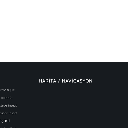
HARİTA / NAVİGASYON
irması
şile
taahhüt
tepe inşaat
küdar inşaat
inşaat