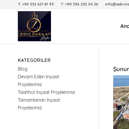
T: +90 532 621 81 95 T: +90 536 220 54 26 info@zeki-in
An
KATEGORILER
Şunun 
Blog
Devam Eden İnşaat
Projelerimiz
Taahhüt İnşaat Projelerimiz
Tamamlanan İnşaat
Projelerimiz