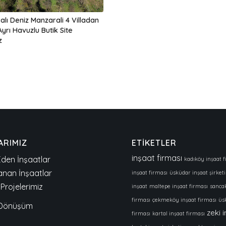
calı Deniz Manzarali 4 Villadan
yrı Havuzlu Butik Site
z
ARIMIZ
ETİKETLER
inşaat firması
den İnşaatlar
kadıköy inşaat f
nan İnşaatlar
inşaat firması
üsküdar inşaat şirketi
Projelerimiz
inşaat
maltepe inşaat firması
sancak
firması
çekmeköy inşaat firması
üs
 Dönüşüm
zeki 
firması
kartal inşaat firması