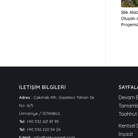
Şile Ala
Oluşan A
Projemi
İLETİŞİM BİLGİLERİ
SAYFAL
Devam E
Adres :
Çakmak Mh. Gazeteci Tahsin Sk.
Tamamla
No: 6/5
Ümraniye / İSTANBUL
Taahhüt 
Tel:
+90 532 621 81 95
Kentsel
Tel:
+90 536 220 54 26
İnşaat
E-Mail :
info@zeki-insaat.com