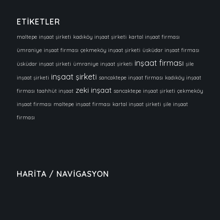
ETİKETLER
maltepe inşaat şirketi
kadıköy inşaat şirketi
kartal inşaat firması
ümraniye inşaat firması
çekmeköy inşaat şirketi
üsküdar inşaat firması
inşaat firması
üsküdar inşaat şirketi
ümraniye inşaat şirketi
şile
inşaat şirketi
inşaat şirketi
sancaktepe inşaat firması
kadıköy inşaat
zeki inşaat
firması
taahhüt inşaat
sancaktepe inşaat şirketi
çekmeköy
inşaat firması
maltepe inşaat firması
kartal inşaat şirketi
şile inşaat
firması
HARİTA / NAVİGASYON