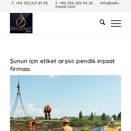
T: +90 532 621 81 95 T: +90 536 220 54 26 info@zeki-
insaat.com
Şunun için etiket arşivi:
pendik inşaat
firması