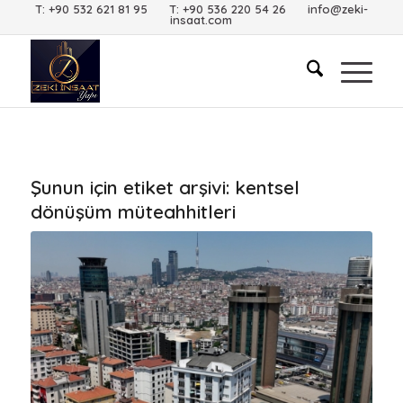
T: +90 532 621 81 95 T: +90 536 220 54 26 info@zeki-
insaat.com
Şunun için etiket arşivi:
kentsel
dönüşüm müteahhitleri