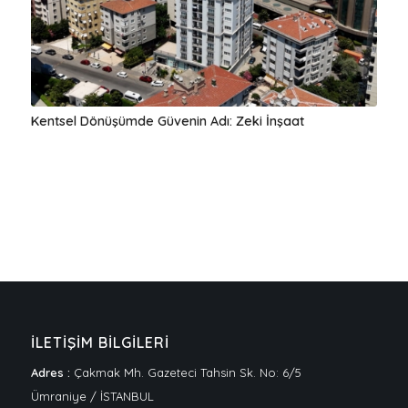
Kentsel Dönüşümde Güvenin Adı: Zeki İnşaat
İLETİŞİM BİLGİLERİ
Adres :
Çakmak Mh. Gazeteci Tahsin Sk. No: 6/5
Ümraniye / İSTANBUL