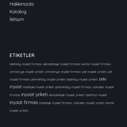
Hakkımızda
Katalog
İletişim
ETİKETLER
kadıköy inşaat firması
sancaktepe inşaat firması
kartal inşaat firması
ümraniye inşaat şirketi
ümraniye inşaat firması
şile inşaat şirketi
şile
zeki
inşaat firması
çekmeköy inşaat şirketi
kadıköy inşaat şirketi
inşaat
maltepe inşaat şirketi
çekmeköy inşaat firması
üsküdar inşaat
inşaat şirketi
firması
sancaktepe inşaat şirketi
taahhüt inşaat
inşaat firması
maltepe inşaat firması
üsküdar inşaat şirketi
kartal
inşaat şirketi