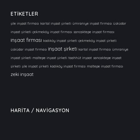
ETİKETLER
şile inşaat firması
kartal inşaat şirketi
ümraniye inşaat firması
üsküdar
inşaat şirketi
çekmeköy inşaat firması
sancaktepe inşaat firması
inşaat firması
kadıköy inşaat şirketi
çekmeköy inşaat şirketi
inşaat şirketi
üsküdar inşaat firması
kartal inşaat firması
ümraniye
inşaat şirketi
maltepe inşaat şirketi
taahhüt inşaat
sancaktepe inşaat
şirketi
şile inşaat şirketi
kadıköy inşaat firması
maltepe inşaat firması
zeki inşaat
HARİTA / NAVİGASYON