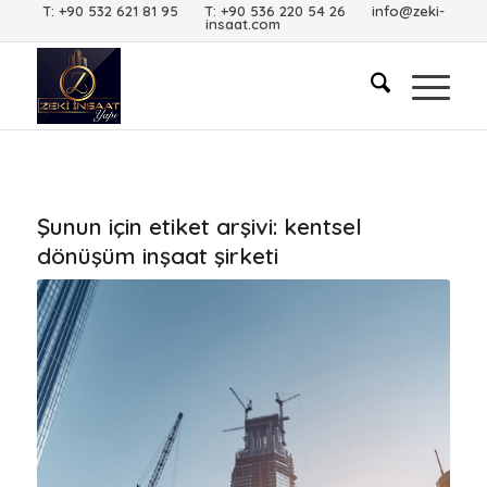
T: +90 532 621 81 95 T: +90 536 220 54 26 info@zeki-
insaat.com
Şunun için etiket arşivi:
kentsel
dönüşüm inşaat şirketi