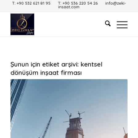
T: +90 532 621 81 95 T: +90 536 220 54 26 info@zeki-
insaat.com
Şunun için etiket arşivi:
kentsel
dönüşüm inşaat firması