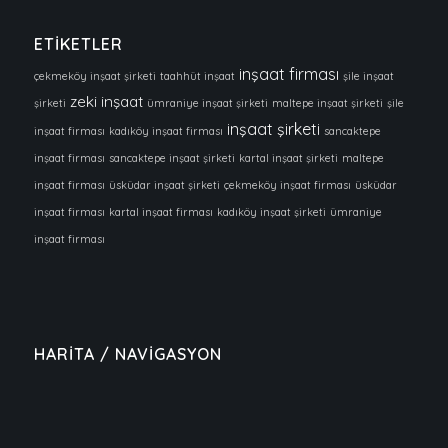
ETİKETLER
inşaat firması
çekmeköy inşaat şirketi
taahhüt inşaat
şile inşaat
zeki inşaat
şirketi
ümraniye inşaat şirketi
maltepe inşaat şirketi
şile
inşaat şirketi
inşaat firması
kadıköy inşaat firması
sancaktepe
inşaat firması
sancaktepe inşaat şirketi
kartal inşaat şirketi
maltepe
inşaat firması
üsküdar inşaat şirketi
çekmeköy inşaat firması
üsküdar
inşaat firması
kartal inşaat firması
kadıköy inşaat şirketi
ümraniye
inşaat firması
HARİTA / NAVİGASYON