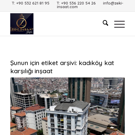
T: +90 532 621 81 95 T: +90 536 220 54 26 info@zeki-
insaat.com
Şunun için etiket arşivi:
kadıköy kat
karşılığı inşaat