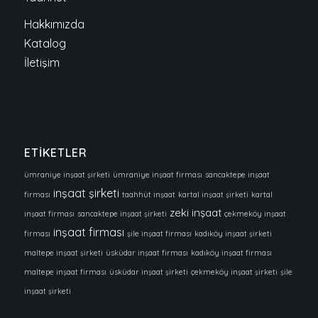
Hakkımızda
Katalog
İletişim
ETİKETLER
ümraniye inşaat şirketi
ümraniye inşaat firması
sancaktepe inşaat
inşaat şirketi
firması
taahhüt inşaat
kartal inşaat şirketi
kartal
zeki inşaat
inşaat firması
sancaktepe inşaat şirketi
çekmeköy inşaat
inşaat firması
firması
şile inşaat firması
kadıköy inşaat şirketi
maltepe inşaat şirketi
üsküdar inşaat firması
kadıköy inşaat firması
maltepe inşaat firması
üsküdar inşaat şirketi
çekmeköy inşaat şirketi
şile
inşaat şirketi