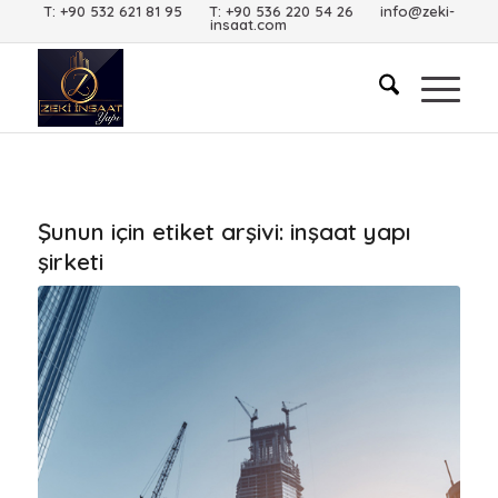
T: +90 532 621 81 95 T: +90 536 220 54 26 info@zeki-
insaat.com
Şunun için etiket arşivi:
inşaat yapı
şirketi