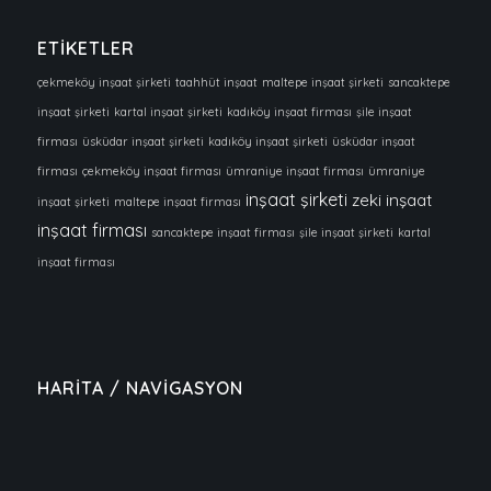
ETİKETLER
çekmeköy inşaat şirketi
taahhüt inşaat
maltepe inşaat şirketi
sancaktepe
inşaat şirketi
kartal inşaat şirketi
kadıköy inşaat firması
şile inşaat
firması
üsküdar inşaat şirketi
kadıköy inşaat şirketi
üsküdar inşaat
firması
çekmeköy inşaat firması
ümraniye inşaat firması
ümraniye
inşaat şirketi
zeki inşaat
inşaat şirketi
maltepe inşaat firması
inşaat firması
sancaktepe inşaat firması
şile inşaat şirketi
kartal
inşaat firması
HARİTA / NAVİGASYON