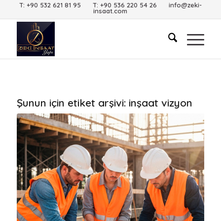
T: +90 532 621 81 95 T: +90 536 220 54 26 info@zeki-
insaat.com
Şunun için etiket arşivi:
inşaat vizyon