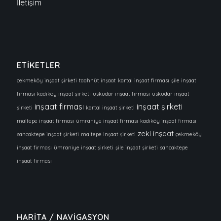
İletişim
ETİKETLER
çekmeköy inşaat şirketi
taahhüt inşaat
kartal inşaat firması
şile inşaat
firması
kadıköy inşaat şirketi
üsküdar inşaat firması
üsküdar inşaat
inşaat firması
inşaat şirketi
şirketi
kartal inşaat şirketi
maltepe inşaat firması
ümraniye inşaat firması
kadıköy inşaat firması
zeki inşaat
sancaktepe inşaat şirketi
maltepe inşaat şirketi
çekmeköy
inşaat firması
ümraniye inşaat şirketi
şile inşaat şirketi
sancaktepe
inşaat firması
HARİTA / NAVİGASYON