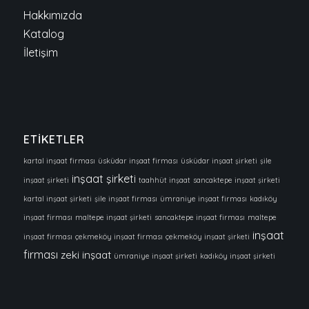
Hakkımızda
Katalog
İletişim
ETİKETLER
kartal inşaat firması
üsküdar inşaat firması
üsküdar inşaat şirketi
şile
inşaat şirketi
inşaat şirketi
taahhüt inşaat
sancaktepe inşaat şirketi
kartal inşaat şirketi
şile inşaat firması
ümraniye inşaat firması
kadıköy
inşaat firması
maltepe inşaat şirketi
sancaktepe inşaat firması
maltepe
inşaat
inşaat firması
çekmeköy inşaat firması
çekmeköy inşaat şirketi
firması
zeki inşaat
ümraniye inşaat şirketi
kadıköy inşaat şirketi