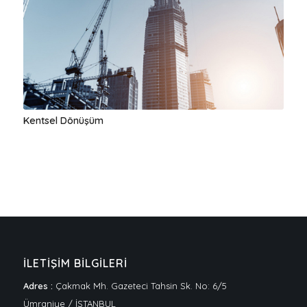
Kentsel Dönüşüm
İLETİŞİM BİLGİLERİ
Adres :
Çakmak Mh. Gazeteci Tahsin Sk. No: 6/5
Ümraniye / İSTANBUL