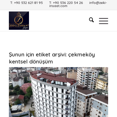
T: +90 532 621 81 95 T: +90 536 220 54 26 info@zeki-
insaat.com
Şunun için etiket arşivi:
çekmeköy
kentsel dönüşüm