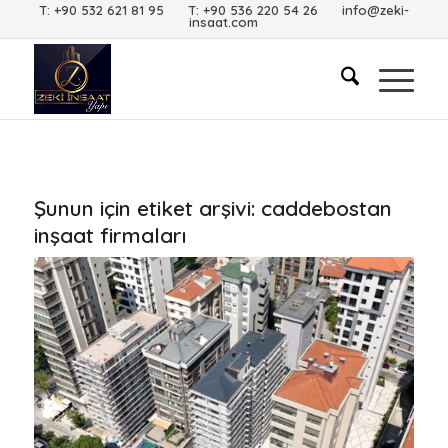
T: +90 532 621 81 95 T: +90 536 220 54 26 info@zeki-
insaat.com
Şunun için etiket arşivi:
caddebostan
inşaat firmaları