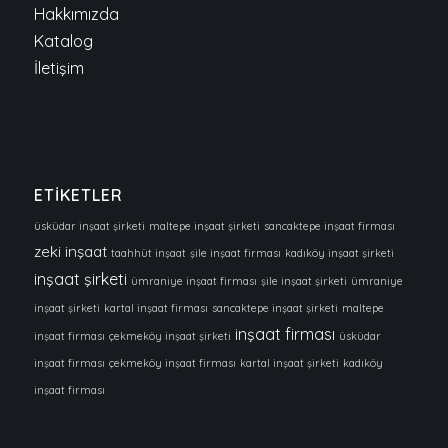
Hakkımızda
Katalog
İletişim
ETİKETLER
üsküdar inşaat şirketi
maltepe inşaat şirketi
sancaktepe inşaat firması
zeki inşaat
taahhüt inşaat
şile inşaat firması
kadıköy inşaat şirketi
inşaat şirketi
ümraniye inşaat firması
şile inşaat şirketi
ümraniye
inşaat şirketi
kartal inşaat firması
sancaktepe inşaat şirketi
maltepe
inşaat firması
inşaat firması
çekmeköy inşaat şirketi
üsküdar
inşaat firması
çekmeköy inşaat firması
kartal inşaat şirketi
kadıköy
inşaat firması