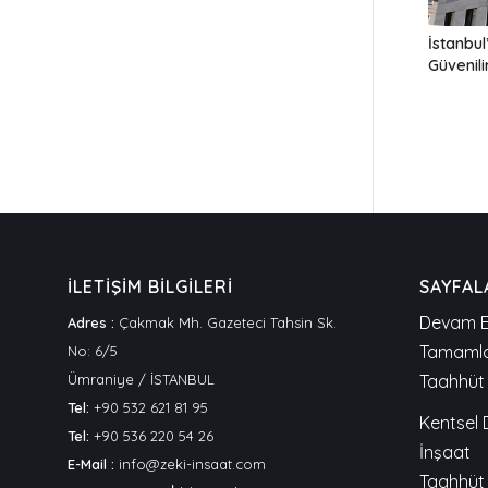
İstanbul
Güvenili
İLETİŞİM BİLGİLERİ
SAYFAL
Devam E
Adres :
Çakmak Mh. Gazeteci Tahsin Sk.
Tamamla
No: 6/5
Ümraniye / İSTANBUL
Taahhüt 
Tel:
+90 532 621 81 95
Kentsel
Tel:
+90 536 220 54 26
İnşaat
E-Mail :
info@zeki-insaat.com
Taahhüt