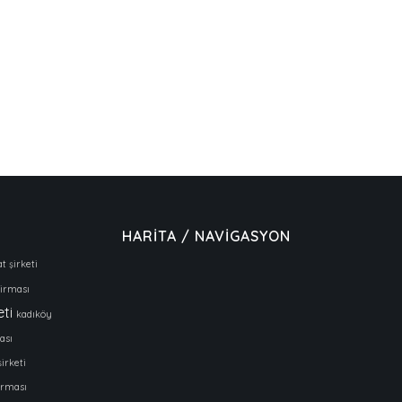
HARİTA / NAVİGASYON
t şirketi
firması
eti
kadıköy
ası
şirketi
firması