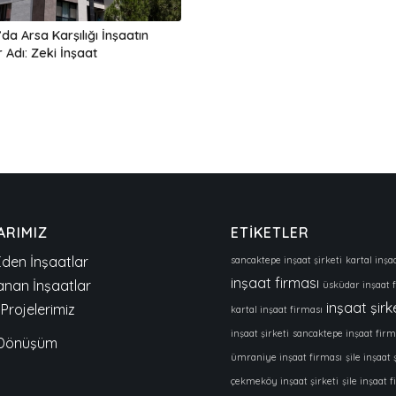
’da Arsa Karşılığı İnşaatın
r Adı: Zeki İnşaat
ARIMIZ
ETİKETLER
den İnşaatlar
sancaktepe inşaat şirketi
kartal inşaa
inşaat firması
nan İnşaatlar
üsküdar inşaat 
inşaat şirk
Projelerimiz
kartal inşaat firması
inşaat şirketi
sancaktepe inşaat firm
 Dönüşüm
ümraniye inşaat firması
şile inşaat 
çekmeköy inşaat şirketi
şile inşaat 