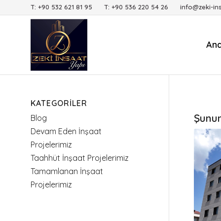
T: +90 532 621 81 95 T: +90 536 220 54 26 info@zeki-in
An
KATEGORILER
Şunun 
Blog
Devam Eden İnşaat
Projelerimiz
Taahhüt İnşaat Projelerimiz
Tamamlanan İnşaat
Projelerimiz