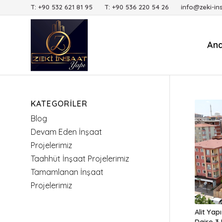
T: +90 532 621 81 95 T: +90 536 220 54 26 info@zeki-in
An
KATEGORILER
Blog
Devam Eden İnşaat
Projelerimiz
Taahhüt İnşaat Projelerimiz
Tamamlanan İnşaat
Projelerimiz
Alit Yap
Daire 3