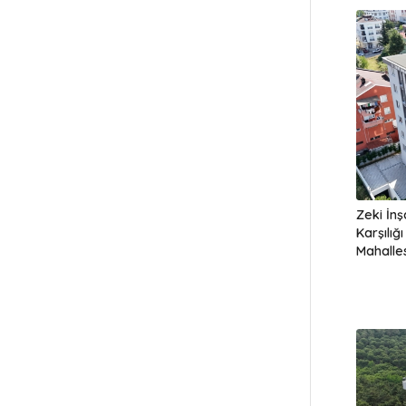
Zeki İn
Karşılığ
Mahalles