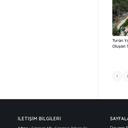
Turan Y
Oluşan 
1
İLETİŞİM BİLGİLERİ
SAYFAL
Devam E
Adres :
Çakmak Mh. Gazeteci Tahsin Sk.