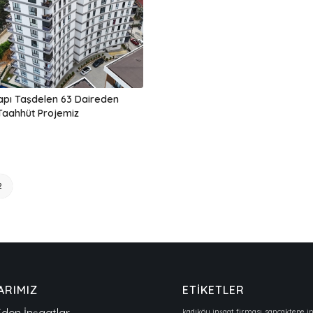
apı Taşdelen 63 Daireden
Taahhüt Projemiz
2
ARIMIZ
ETİKETLER
den İnşaatlar
kadıköy inşaat firması
sancaktepe in