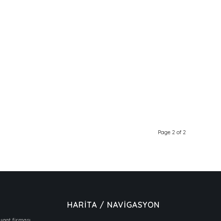
Page 2 of 2
HARİTA / NAVİGASYON
şaat firması