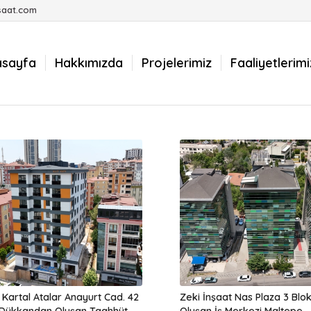
saat.com
asayfa
Hakkımızda
Projelerimiz
Faaliyetlerimi
ı Kartal Atalar Anayurt Cad. 42
Zeki İnşaat Nas Plaza 3 Blo
 Dükkandan Oluşan Taahhüt
Oluşan İş Merkezi Maltepe