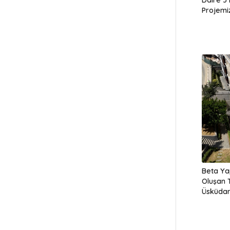
Projemi
Beta Ya
Oluşan 
Üsküda