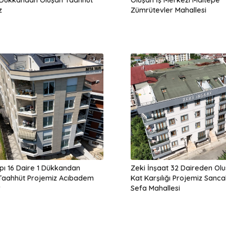
z
Zümrütevler Mahallesi
pı 16 Daire 1 Dükkandan
Zeki İnşaat 32 Daireden Olu
Taahhüt Projemiz Acıbadem
Kat Karşılığı Projemiz Sanc
r
Sefa Mahallesi